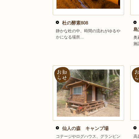
杜の酵素808
島
静かな杜の中、時間の流れがゆるや
かになる場所...
奥
施
仙人の森 キャンプ場
コテージやログハウス、グランピン
高