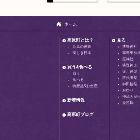
高原町とは？
見る
高原の神舞
狭野神社
美しき日本
霧島東神
霞神社
狭野神楽
買う&食べる
祓川神楽
買う
苗代田祭
食べる
御田植祭
特産品&お土産
お祭り
神武天皇
新着情報
天逆鉾
高原町ブログ